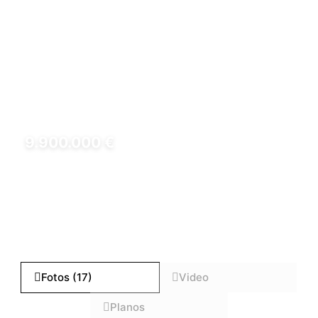
9.900.000 €
REF: LUX0067
Fotos (17)
Video
Planos