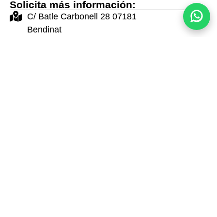
Solicita más información:
C/ Batle Carbonell 28 07181
Bendinat
office@heyne-darder.com
+34 689 283 656
+34 680 712 598
Contáctanos
Propiedades en la
misma zona
Terreno urbano en El
Adosado en Sol de
Toro
Mallorca
2.300.000 €
1.685.000 €