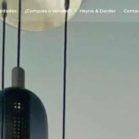
iedades
¿Compras o Vendes?
Heyne & Darder
Conta