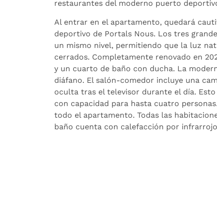
restaurantes del moderno puerto deportiv
Al entrar en el apartamento, quedará cautiv
deportivo de Portals Nous. Los tres grande
un mismo nivel, permitiendo que la luz na
cerrados. Completamente renovado en 202
y un cuarto de baño con ducha. La moderna
diáfano. El salón-comedor incluye una cama
oculta tras el televisor durante el día. E
con capacidad para hasta cuatro personas.
todo el apartamento. Todas las habitacion
baño cuenta con calefacción por infrarrojos
superior del edificio a la planta baja, que
edificio con tumbonas y a la playa de aren
y está separada de los pequeños veleros a
pequeño sendero conduce directamente des
deportivo de Portals Nous. Por lo tanto, se
elegantes bares y restaurantes, a pie, ya s
El complejo residencial «Apartamentos Cl