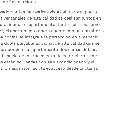
o de Portals Nous.
ado por las fantásticas vistas al mar y al puerto
s ventanales de alta calidad se deslizan juntos en
tural inunde el apartamento, tanto abiertos como
2, el apartamento ahora cuenta con un dormitorio
 cocina se integra a la perfección en el espacio
 doble plegable adicional de alta calidad que se
sto proporciona al apartamento dos camas dobles,
 El suelo de microcemento de color claro recorre
es están equipadas con aire acondicionado y el
. Un ascensor facilita el acceso desde la planta
 conduce directamente a la piscina privada del
a fina. La amplia zona de baño abarca toda la playa
marrados frente a ella por una cadena de boyas. Un
de la playa hasta el extremo oeste del puerto
 puede llegar al puerto deportivo, con sus
ea por la playa o por la carretera de acceso público.
ub Marina» ofrece un amplio aparcamiento gratuito