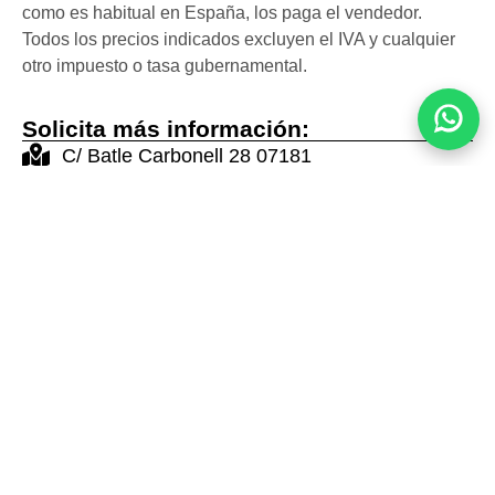
como es habitual en España, los paga el vendedor.
Todos los precios indicados excluyen el IVA y cualquier
otro impuesto o tasa gubernamental.
Solicita más información:
C/ Batle Carbonell 28 07181
Bendinat
office@heyne-darder.com
+34 689 283 656
+34 680 712 598
Contáctanos
Propiedades en la