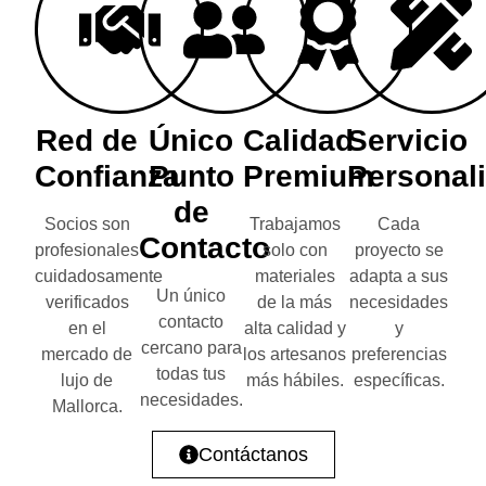
Red de
Único
Calidad
Servicio
Confianza
Punto
Premium
Personal
de
Socios son
Trabajamos
Cada
Contacto
profesionales
solo con
proyecto se
cuidadosamente
materiales
adapta a sus
Un único
verificados
de la más
necesidades
contacto
en el
alta calidad y
y
cercano para
mercado de
los artesanos
preferencias
todas tus
lujo de
más hábiles.
específicas.
necesidades.
Mallorca.
Contáctanos