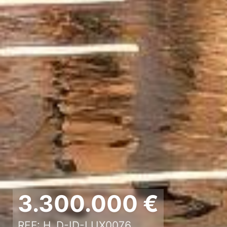
3.300.000 €
REF: H_D-ID-LUX0076