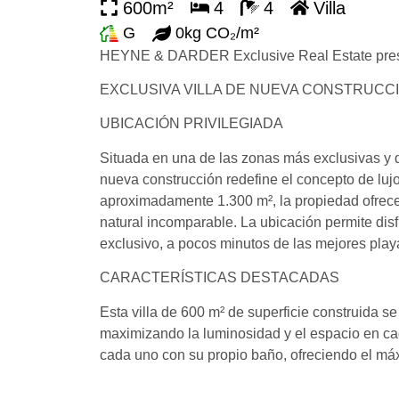
600m²
4
4
Villa
G
0kg CO₂/m²
HEYNE & DARDER Exclusive Real Estate pres
EXCLUSIVA VILLA DE NUEVA CONSTRUCC
UBICACIÓN PRIVILEGIADA
Situada en una de las zonas más exclusivas y
nueva construcción redefine el concepto de lujo
aproximadamente 1.300 m², la propiedad ofrece
natural incomparable. La ubicación permite disfr
exclusivo, a pocos minutos de las mejores playa
CARACTERÍSTICAS DESTACADAS
Esta villa de 600 m² de superficie construida s
maximizando la luminosidad y el espacio en cad
cada uno con su propio baño, ofreciendo el máx
vistas al jardín y al área de la piscina se conv
relajación y reuniones sociales. La cocina de 