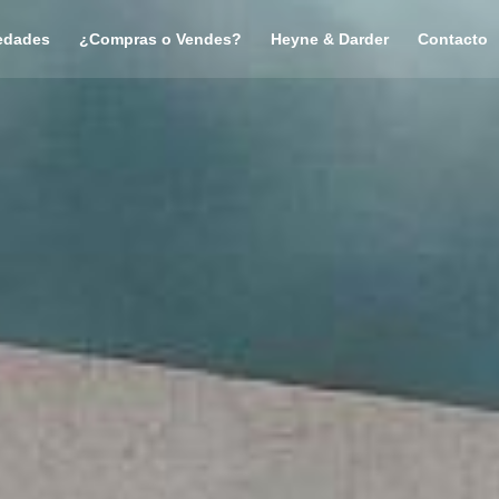
edades
¿Compras o Vendes?
Heyne & Darder
Contacto