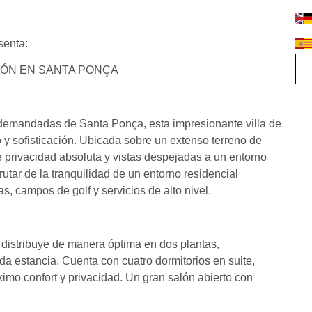
enta:
IÓN EN SANTA PONÇA
 demandadas de Santa Ponça, esta impresionante villa de
 y sofisticación. Ubicada sobre un extenso terreno de
 privacidad absoluta y vistas despejadas a un entorno
utar de la tranquilidad de un entorno residencial
s, campos de golf y servicios de alto nivel.
e distribuye de manera óptima en dos plantas,
a estancia. Cuenta con cuatro dormitorios en suite,
imo confort y privacidad. Un gran salón abierto con
ierte en el corazón de la vivienda, ideal para momentos de
diseño, totalmente equipada con electrodomésticos de alta