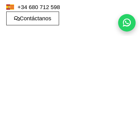
+34 680 712 598
Contáctanos
Propiedades en la
misma zona
Adosado en Sol de
Villa de Lujo en
Mallorca
Santa Ponça
1.685.000 €
5.500.000 €
3
3
182m²
5
6
421m²
Calvià
Calvià