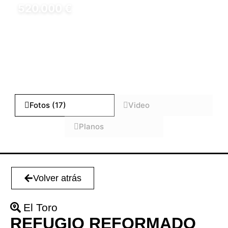
520.000 €
REF: H_D-IDAP0072
Fotos (17)
Video
Planos
Volver atrás
El Toro
REFUGIO REFORMADO