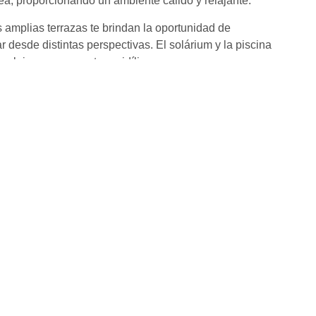
a, proporcionando un ambiente cálido y relajante.
s amplias terrazas te brindan la oportunidad de
ar desde distintas perspectivas. El solárium y la piscina
relajarse en un entorno idílico.
con calefacción por suelo radiante para un confort
ue asegura una temperatura ideal en cualquier estación.
espacio para hasta ocho vehículos, con dos plazas de
r: Sumérgete en la piscina diseñada para la relajación
las vistas y del cálido clima mediterráneo. Las tres
 aprecia la conexión con el exterior. El jardín de 1330 m²
rucción ofrece la oportunidad de vivir en un entorno
erráneo con las comodidades modernas.
alquilar tu propiedad, permítenos proporcionarte una
tra red, formada desde 2005, conecta a vendedores,