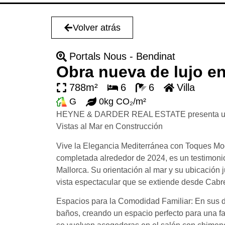
Volver atrás
Portals Nous - Bendinat
Obra nueva de lujo e
788m²
6
6
Villa
G
0kg CO₂/m²
HEYNE & DARDER REAL ESTATE presenta una fu
Vistas al Mar en Construcción
Vive la Elegancia Mediterránea con Toques Mod
completada alrededor de 2024, es un testimon
Mallorca. Su orientación al mar y su ubicación
vista espectacular que se extiende desde Cabrera
Espacios para la Comodidad Familiar: En sus do
baños, creando un espacio perfecto para una 