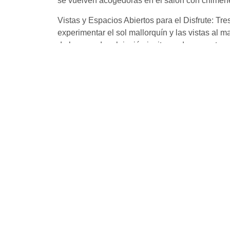
se vuelven acogedoras en el salón con chimene
Vistas y Espacios Abiertos para el Disfrute: Tre
experimentar el sol mallorquín y las vistas al m
de la zona de relajación invitan a desconectar y 
Detalles que Enamoran: La villa está equipada 
constante y un sistema de aire acondicionado q
Un aparcamiento subterráneo espacioso ofrece 
garaje adicionales en la planta superior.
La Comodidad se Fusiona con la Belleza Exterio
y diviértete. El solárium te permite disfrutar de 
terrazas son un reflejo de un estilo de vida que
completa la imagen de serenidad.
Explora una Vida Exclusiva: Esta villa en const
exclusivo que combina el estilo de vida medit
Descubre Más: Si estás considerando vender o 
valoración profesional y sin compromiso. Nues