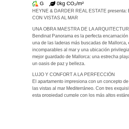
G
0kg CO₂/m²
HEYNE & DARDER REAL ESTATE presenta
CON VISTAS AL MAR
UNA OBRA MAESTRA DE LA ARQUITECTU
Bendinat Panorama es la perfecta encarnación de
una de las laderas más buscadas de Mallorca, 
incomparables al mar y una ubicación privilegia
mejor guardado de Mallorca: una estrecha play
un oasis de paz y belleza.
LUJO Y CONFORT A LA PERFECCIÓN
El apartamento impresiona con un concepto de
las vistas al mar Mediterráneo. Con tres exquis
esta propiedad cumple con los más altos están
aparcamiento en el mismo nivel ofrecen la máx
**Aspectos técnicos destacados:**
– Calefacción por suelo radiante a base de agu
– Sistema de climatización con control individu