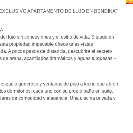
: EXCLUSIVO APARTAMENTO DE LUJO EN BENDINAT
RA
l lujo sin concesiones y el estilo de vida. Situada en
esta propiedad impecable ofrece unas vistas
da. A pocos pasos de distancia, descubrirá el secreto
a de arena, acantilados dramáticos y aguas turquesas –
 espacio generoso y ventanas de piso a techo que abren
itos dormitorios, cada uno con su propio baño en suite,
dares de comodidad y elegancia. Una piscina privada y
ima privacidad.
a, alimentada por la innovadora energía aerotérmica.
al de la temperatura en cada habitación.