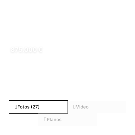
875.000 €
REF: HD000371000
Fotos (27)
Video
Planos