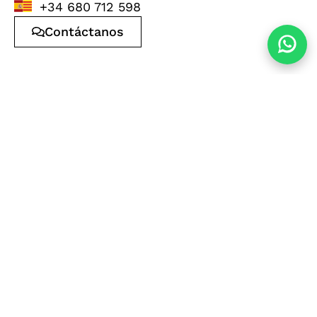
+34 680 712 598
Contáctanos
Propiedades en la
misma zona
Adosado en Sol de
Villa de Lujo en
Mallorca
Santa Ponça
1.685.000 €
5.500.000 €
3
3
182m²
5
6
421m²
Calvià
Calvià