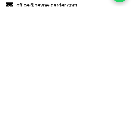
office@heyne-darder.com
+34 689 283 656
+34 680 712 598
Contáctanos
Propiedades en la
misma zona
Adosado en Sol de
Villa de Lujo en
Mallorca
Santa Ponça
1.685.000 €
5.500.000 €
3
3
182m²
5
6
421m²
Calvià
Calvià