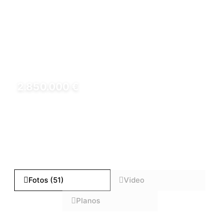
2.850.000 €
REF: CHA0024
Fotos (51)
Video
Planos