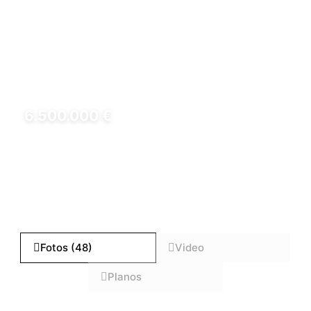
6.500.000 €
REF: LUX0079
Fotos (48)
Video
Planos