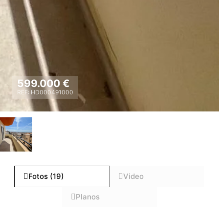
599.000 €
REF: HD000491000
Fotos (19)
Video
Planos