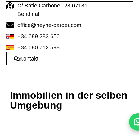
C/ Batle Carbonell 28 07181
Bendinat
office@heyne-darder.com
+34 689 283 656
+34 680 712 598
Kontakt
Immobilien in der selben
Umgebung
Penthouse in La
Doppelhaushälfte in
Soledad Norte
Pere Garau
365.000 €
449.000 €