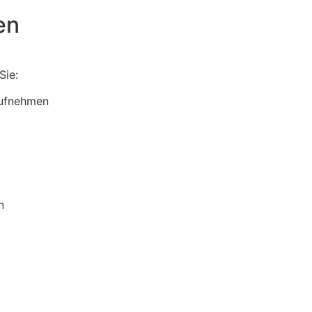
en
Sie:
aufnehmen
n